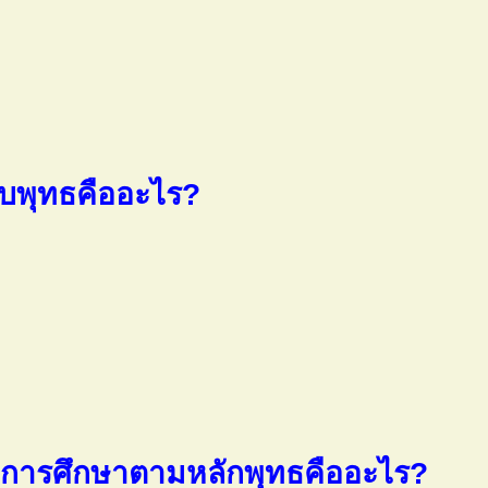
บพุทธคืออะไร?
้รับการศึกษาตามหลักพุทธคืออะไร?